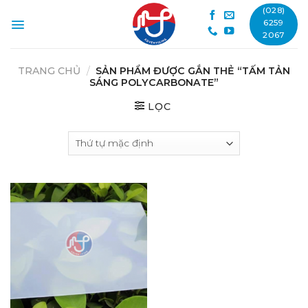
Skip
(028)
to
6259
2067
content
TRANG CHỦ
/
SẢN PHẨM ĐƯỢC GẮN THẺ “TẤM TẢN
SÁNG POLYCARBONATE”
LỌC