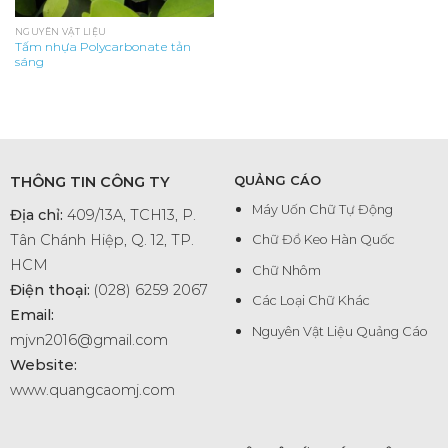
NGUYÊN VẬT LIỆU
Tấm nhựa Polycarbonate tản
sáng
THÔNG TIN CÔNG TY
QUẢNG CÁO
Máy Uốn Chữ Tự Động
Địa chỉ:
409/13A, TCH13, P.
Tân Chánh Hiệp, Q. 12, TP.
Chữ Đổ Keo Hàn Quốc
HCM
Chữ Nhôm
Điện thoại:
(028) 6259 2067
Các Loại Chữ Khác
Email:
Nguyên Vật Liệu Quảng Cáo
mjvn2016@gmail.com
Website:
www.quangcaomj.com