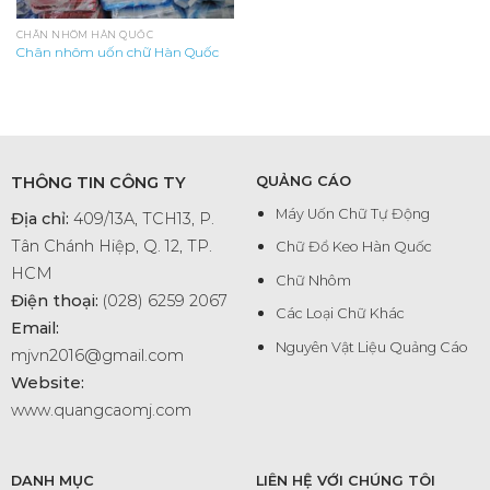
CHÂN NHÔM HÀN QUỐC
Chân nhôm uốn chữ Hàn Quốc
THÔNG TIN CÔNG TY
QUẢNG CÁO
Máy Uốn Chữ Tự Động
Địa chỉ:
409/13A, TCH13, P.
Tân Chánh Hiệp, Q. 12, TP.
Chữ Đổ Keo Hàn Quốc
HCM
Chữ Nhôm
Điện thoại:
(028) 6259 2067
Các Loại Chữ Khác
Email:
Nguyên Vật Liệu Quảng Cáo
mjvn2016@gmail.com
Website:
www.quangcaomj.com
DANH MỤC
LIÊN HỆ VỚI CHÚNG TÔI