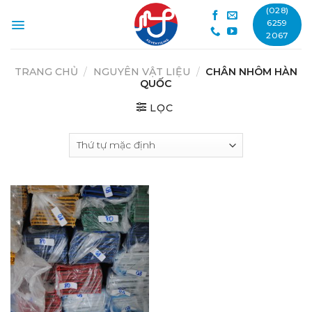
Skip
(028)
to
6259
2067
content
TRANG CHỦ
/
NGUYÊN VẬT LIỆU
/
CHÂN NHÔM HÀN
QUỐC
LỌC