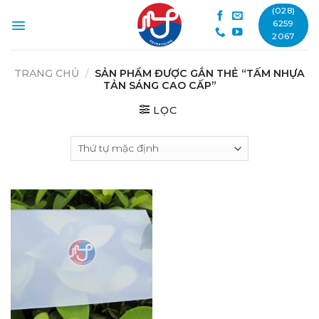
Skip
(028)
to
6259
2067
content
TRANG CHỦ
/
SẢN PHẨM ĐƯỢC GẮN THẺ “TẤM NHỰA
TẢN SÁNG CAO CẤP”
LỌC