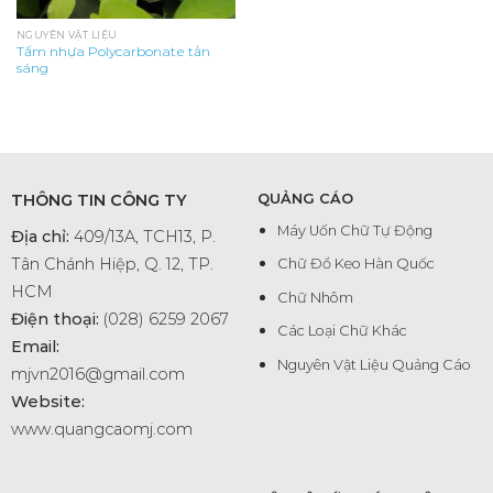
NGUYÊN VẬT LIỆU
Tấm nhựa Polycarbonate tản
sáng
THÔNG TIN CÔNG TY
QUẢNG CÁO
Máy Uốn Chữ Tự Động
Địa chỉ:
409/13A, TCH13, P.
Tân Chánh Hiệp, Q. 12, TP.
Chữ Đổ Keo Hàn Quốc
HCM
Chữ Nhôm
Điện thoại:
(028) 6259 2067
Các Loại Chữ Khác
Email:
Nguyên Vật Liệu Quảng Cáo
mjvn2016@gmail.com
Website:
www.quangcaomj.com