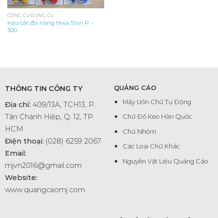
CÔNG CỤ DỤNG CỤ
Kéo cắt đa năng Hwa Shin P –
300
THÔNG TIN CÔNG TY
QUẢNG CÁO
Máy Uốn Chữ Tự Động
Địa chỉ:
409/13A, TCH13, P.
Tân Chánh Hiệp, Q. 12, TP.
Chữ Đổ Keo Hàn Quốc
HCM
Chữ Nhôm
Điện thoại:
(028) 6259 2067
Các Loại Chữ Khác
Email:
Nguyên Vật Liệu Quảng Cáo
mjvn2016@gmail.com
Website:
www.quangcaomj.com