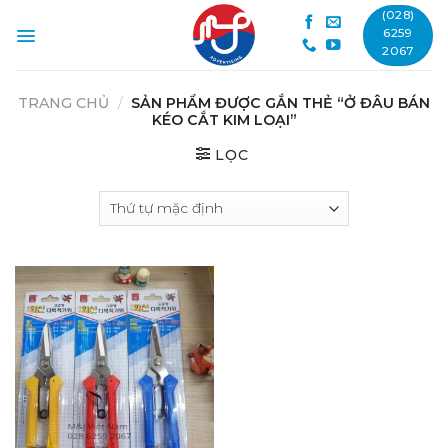
Skip
(028)
to
6259
2067
content
TRANG CHỦ
/
SẢN PHẨM ĐƯỢC GẮN THẺ “Ở ĐÂU BÁN
KÉO CẮT KIM LOẠI”
LỌC