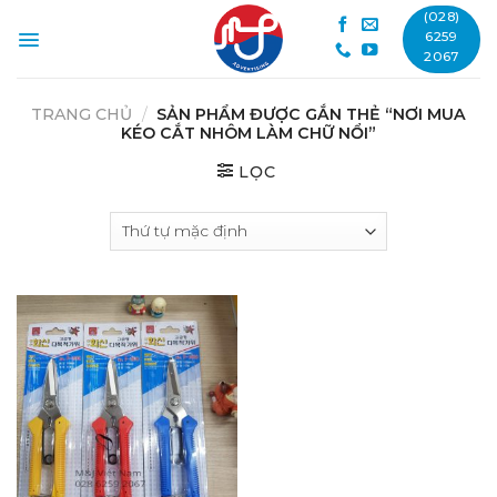
Skip
(028)
to
6259
2067
content
TRANG CHỦ
/
SẢN PHẨM ĐƯỢC GẮN THẺ “NƠI MUA
KÉO CẮT NHÔM LÀM CHỮ NỔI”
LỌC