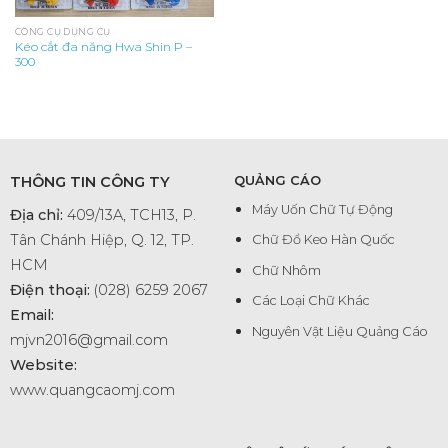
CÔNG CỤ DỤNG CỤ
Kéo cắt đa năng Hwa Shin P –
300
THÔNG TIN CÔNG TY
QUẢNG CÁO
Máy Uốn Chữ Tự Động
Địa chỉ:
409/13A, TCH13, P.
Tân Chánh Hiệp, Q. 12, TP.
Chữ Đổ Keo Hàn Quốc
HCM
Chữ Nhôm
Điện thoại:
(028) 6259 2067
Các Loại Chữ Khác
Email:
Nguyên Vật Liệu Quảng Cáo
mjvn2016@gmail.com
Website:
www.quangcaomj.com