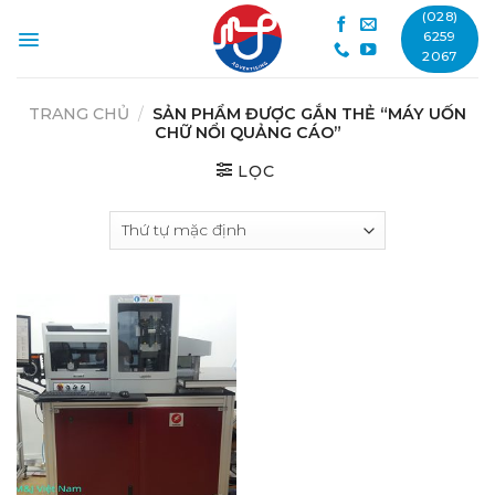
Skip
(028)
to
6259
2067
content
TRANG CHỦ
/
SẢN PHẨM ĐƯỢC GẮN THẺ “MÁY UỐN
CHỮ NỔI QUẢNG CÁO”
LỌC