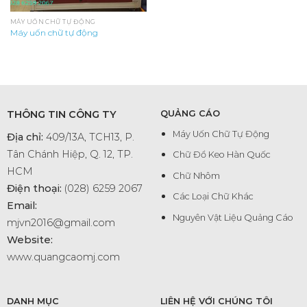
MÁY UỐN CHỮ TỰ ĐỘNG
Máy uốn chữ tự động
THÔNG TIN CÔNG TY
QUẢNG CÁO
Máy Uốn Chữ Tự Động
Địa chỉ:
409/13A, TCH13, P.
Tân Chánh Hiệp, Q. 12, TP.
Chữ Đổ Keo Hàn Quốc
HCM
Chữ Nhôm
Điện thoại:
(028) 6259 2067
Các Loại Chữ Khác
Email:
Nguyên Vật Liệu Quảng Cáo
mjvn2016@gmail.com
Website:
www.quangcaomj.com
DANH MỤC
LIÊN HỆ VỚI CHÚNG TÔI