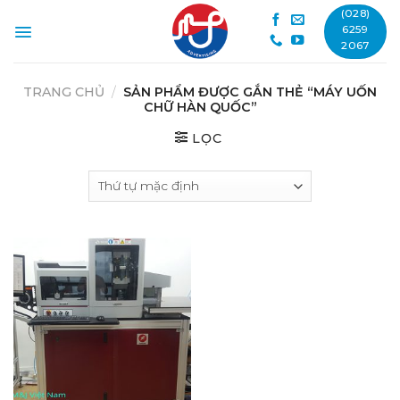
Skip
(028)
to
6259
2067
content
TRANG CHỦ
/
SẢN PHẨM ĐƯỢC GẮN THẺ “MÁY UỐN
CHỮ HÀN QUỐC”
LỌC