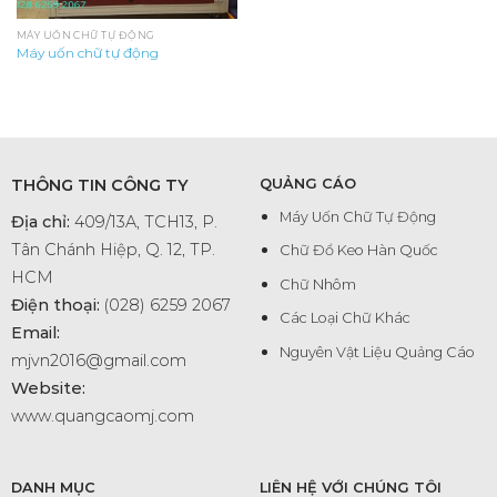
MÁY UỐN CHỮ TỰ ĐỘNG
Máy uốn chữ tự động
THÔNG TIN CÔNG TY
QUẢNG CÁO
Máy Uốn Chữ Tự Động
Địa chỉ:
409/13A, TCH13, P.
Tân Chánh Hiệp, Q. 12, TP.
Chữ Đổ Keo Hàn Quốc
HCM
Chữ Nhôm
Điện thoại:
(028) 6259 2067
Các Loại Chữ Khác
Email:
Nguyên Vật Liệu Quảng Cáo
mjvn2016@gmail.com
Website:
www.quangcaomj.com
DANH MỤC
LIÊN HỆ VỚI CHÚNG TÔI