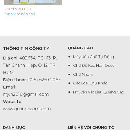
NGUYÊN VẬT LIỆU
Đinh kim bắn chữ
THÔNG TIN CÔNG TY
QUẢNG CÁO
Máy Uốn Chữ Tự Động
Địa chỉ:
409/13A, TCH13, P.
Tân Chánh Hiệp, Q. 12, TP.
Chữ Đổ Keo Hàn Quốc
HCM
Chữ Nhôm
Điện thoại:
(028) 6259 2067
Các Loại Chữ Khác
Email:
Nguyên Vật Liệu Quảng Cáo
mjvn2016@gmail.com
Website:
www.quangcaomj.com
DANH MỤC
LIÊN HỆ VỚI CHÚNG TÔI