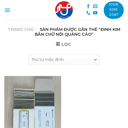
Skip
(028)
to
6259
2067
content
TRANG CHỦ
/
SẢN PHẨM ĐƯỢC GẮN THẺ “ĐINH KIM
BẮN CHỮ NỔI QUẢNG CÁO”
LỌC