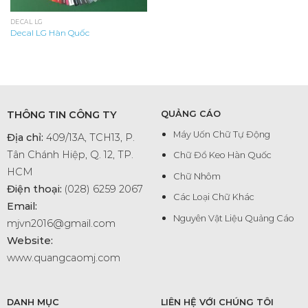
DECAL LG
Decal LG Hàn Quốc
THÔNG TIN CÔNG TY
QUẢNG CÁO
Máy Uốn Chữ Tự Động
Địa chỉ:
409/13A, TCH13, P.
Tân Chánh Hiệp, Q. 12, TP.
Chữ Đổ Keo Hàn Quốc
HCM
Chữ Nhôm
Điện thoại:
(028) 6259 2067
Các Loại Chữ Khác
Email:
Nguyên Vật Liệu Quảng Cáo
mjvn2016@gmail.com
Website:
www.quangcaomj.com
DANH MỤC
LIÊN HỆ VỚI CHÚNG TÔI