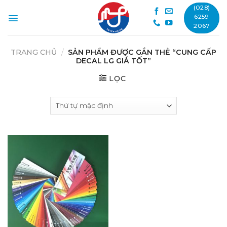
Skip
(028)
to
6259
2067
content
TRANG CHỦ
/
SẢN PHẨM ĐƯỢC GẮN THẺ “CUNG CẤP
DECAL LG GIÁ TỐT”
LỌC