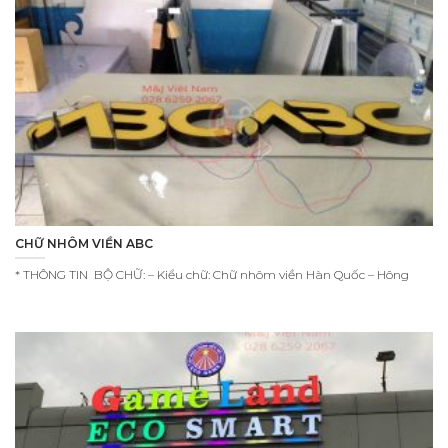
CHỮ NHÔM VIỀN ABC
* THÔNG TIN BỘ CHỮ: – Kiểu chữ: Chữ nhôm viền Hàn Quốc – Hông