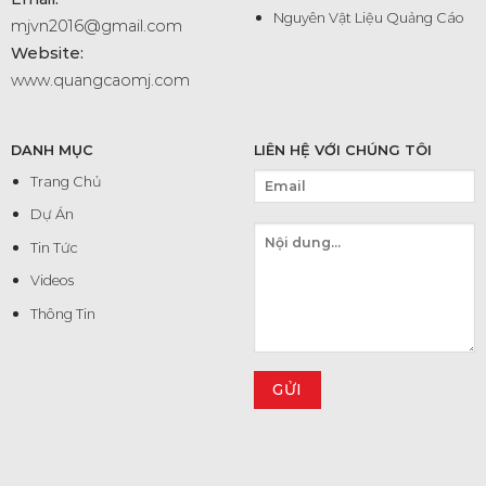
Nguyên Vật Liệu Quảng Cáo
mjvn2016@gmail.com
Website:
www.quangcaomj.com
DANH MỤC
LIÊN HỆ VỚI CHÚNG TÔI
Trang Chủ
Dự Án
Tin Tức
Videos
Thông Tin