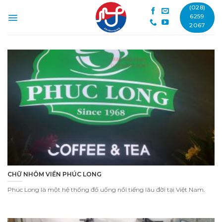
Skip
(028)
to
6259
2067
content
CHỮ NHÔM VIỀN PHÚC LONG
Phúc Long là một hệ thống đồ uống nổi tiếng lâu đời tại Việt Nam.