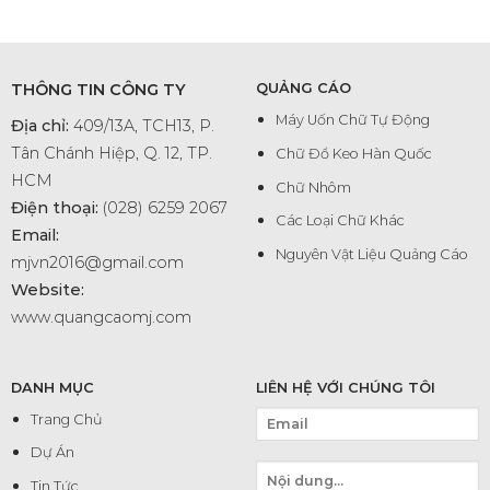
THÔNG TIN CÔNG TY
QUẢNG CÁO
Máy Uốn Chữ Tự Động
Địa chỉ:
409/13A, TCH13, P.
Tân Chánh Hiệp, Q. 12, TP.
Chữ Đổ Keo Hàn Quốc
HCM
Chữ Nhôm
Điện thoại:
(028) 6259 2067
Các Loại Chữ Khác
Email:
Nguyên Vật Liệu Quảng Cáo
mjvn2016@gmail.com
Website:
www.quangcaomj.com
DANH MỤC
LIÊN HỆ VỚI CHÚNG TÔI
Trang Chủ
Dự Án
Tin Tức