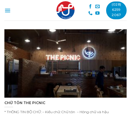
Skip
(028)
to
6259
2067
content
CHỮ TÔN THE PICNIC
* THÔNG TIN BỘ CHỮ: – Kiểu chữ: Chữ tôn – Hông chữ và hậu