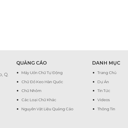
QUẢNG CÁO
DANH MỤC
Máy Uốn Chữ Tự Động
Trang Chủ
, Q.
Chữ Đổ Keo Hàn Quốc
Dự Án
Chữ Nhôm
Tin Tức
Các Loại Chữ Khác
Videos
Nguyên Vật Liệu Quảng Cáo
Thông Tin