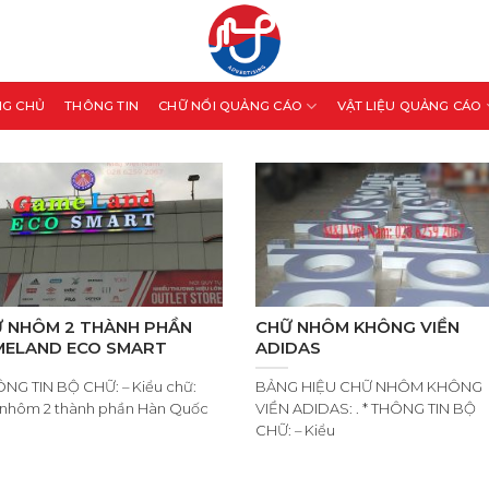
NG CHỦ
THÔNG TIN
CHỮ NỔI QUẢNG CÁO
VẬT LIỆU QUẢNG CÁO
 NHÔM 2 THÀNH PHẦN
CHỮ NHÔM KHÔNG VIỀN
ELAND ECO SMART
ADIDAS
ÔNG TIN BỘ CHỮ: – Kiểu chữ:
BẢNG HIỆU CHỮ NHÔM KHÔNG
nhôm 2 thành phần Hàn Quốc
VIỀN ADIDAS: . * THÔNG TIN BỘ
CHỮ: – Kiểu