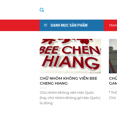
Skip
to
content
DANH MỤC SẢN PHẨM
TRA
CHỮ NHÔM KHÔNG VIỀN BEE
CHỮ
CHENG HIANG
GAM
Chữ nhôm không viền Hàn Quốc
* TH
(hay chữ nhôm không gờ Hàn Quốc)
Chữ 
là dòng