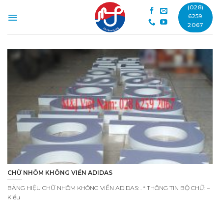
Skip
(028)
to
6259
2067
content
CHỮ NHÔM KHÔNG VIỀN ADIDAS
BẢNG HIỆU CHỮ NHÔM KHÔNG VIỀN ADIDAS: . * THÔNG TIN BỘ CHỮ: –
Kiểu