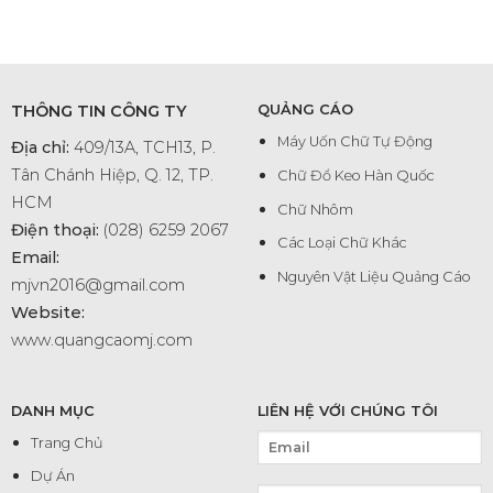
THÔNG TIN CÔNG TY
QUẢNG CÁO
Máy Uốn Chữ Tự Động
Địa chỉ:
409/13A, TCH13, P.
Tân Chánh Hiệp, Q. 12, TP.
Chữ Đổ Keo Hàn Quốc
HCM
Chữ Nhôm
Điện thoại:
(028) 6259 2067
Các Loại Chữ Khác
Email:
Nguyên Vật Liệu Quảng Cáo
mjvn2016@gmail.com
Website:
www.quangcaomj.com
DANH MỤC
LIÊN HỆ VỚI CHÚNG TÔI
Trang Chủ
Dự Án