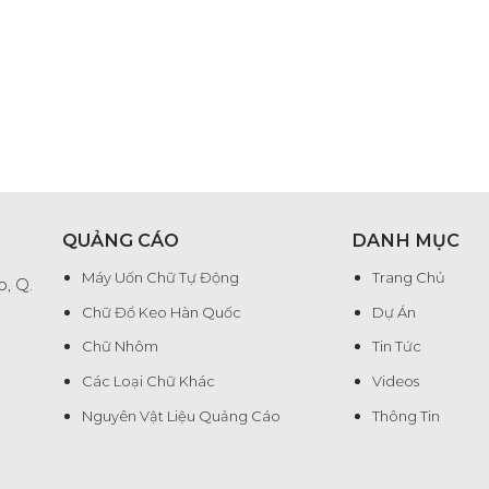
QUẢNG CÁO
DANH MỤC
Máy Uốn Chữ Tự Động
Trang Chủ
, Q.
Chữ Đổ Keo Hàn Quốc
Dự Án
Chữ Nhôm
Tin Tức
Các Loại Chữ Khác
Videos
Nguyên Vật Liệu Quảng Cáo
Thông Tin