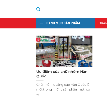
Skip
to
content
DANH MỤC SẢN PHẨM
TRA
Ưu điểm của chữ nhôm Hàn
Quốc
Chữ nhôm quảng cáo Hàn Quốc là
một trong những sản phẩm mới, có
vị