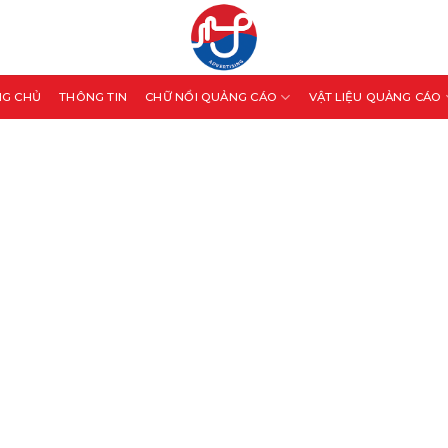
NG CHỦ
THÔNG TIN
CHỮ NỔI QUẢNG CÁO
VẬT LIỆU QUẢNG CÁO