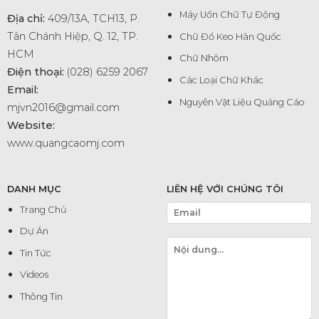
Máy Uốn Chữ Tự Động
Địa chỉ:
409/13A, TCH13, P.
Tân Chánh Hiệp, Q. 12, TP.
Chữ Đổ Keo Hàn Quốc
HCM
Chữ Nhôm
Điện thoại:
(028) 6259 2067
Các Loại Chữ Khác
Email:
Nguyên Vật Liệu Quảng Cáo
mjvn2016@gmail.com
Website:
www.quangcaomj.com
DANH MỤC
LIÊN HỆ VỚI CHÚNG TÔI
Trang Chủ
Dự Án
Tin Tức
Videos
Thông Tin