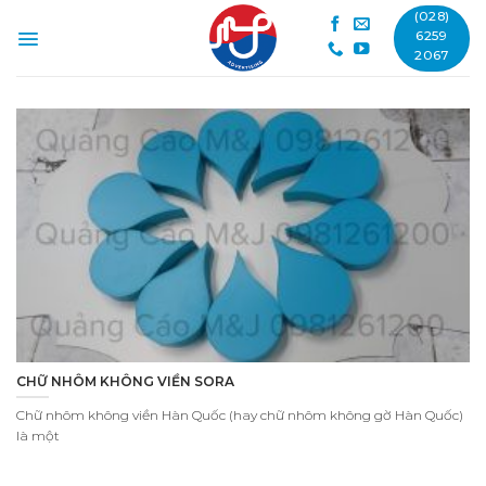
Skip
(028)
to
6259
2067
content
CHỮ NHÔM KHÔNG VIỀN SORA
Chữ nhôm không viền Hàn Quốc (hay chữ nhôm không gờ Hàn Quốc)
là một