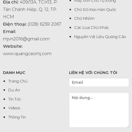
Máy Uốn Chữ Tự Động
Địa chỉ:
409/13A, TCH13, P.
Tân Chánh Hiệp, Q. 12, TP.
Chữ Đổ Keo Hàn Quốc
HCM
Chữ Nhôm
Điện thoại:
(028) 6259 2067
Các Loại Chữ Khác
Email:
Nguyên Vật Liệu Quảng Cáo
mjvn2016@gmail.com
Website:
www.quangcaomj.com
DANH MỤC
LIÊN HỆ VỚI CHÚNG TÔI
Trang Chủ
Dự Án
Tin Tức
Videos
Thông Tin