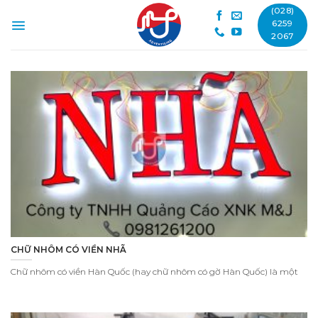
Skip
(028)
to
6259
2067
content
CHỮ NHÔM CÓ VIỀN NHÃ
Chữ nhôm có viền Hàn Quốc (hay chữ nhôm có gờ Hàn Quốc) là một