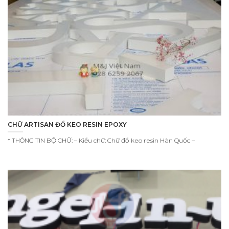
CHỮ ARTISAN ĐỔ KEO RESIN EPOXY
* THÔNG TIN BỘ CHỮ: – Kiểu chữ: Chữ đổ keo resin Hàn Quốc –