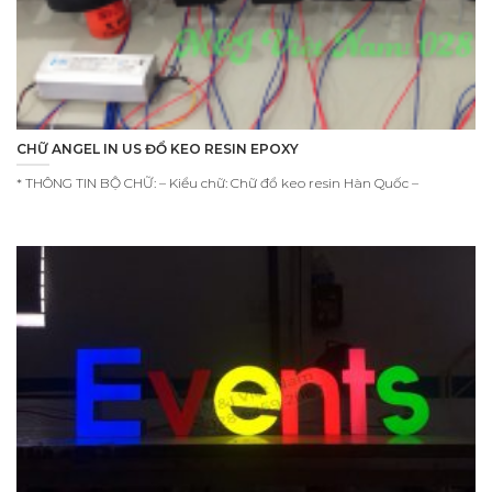
CHỮ ANGEL IN US ĐỔ KEO RESIN EPOXY
* THÔNG TIN BỘ CHỮ: – Kiểu chữ: Chữ đổ keo resin Hàn Quốc –