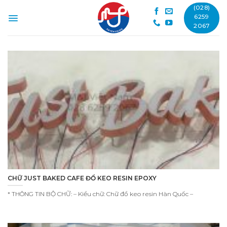
Skip
(028)
to
6259
2067
content
CHỮ JUST BAKED CAFE ĐỔ KEO RESIN EPOXY
* THÔNG TIN BỘ CHỮ: – Kiểu chữ: Chữ đổ keo resin Hàn Quốc –