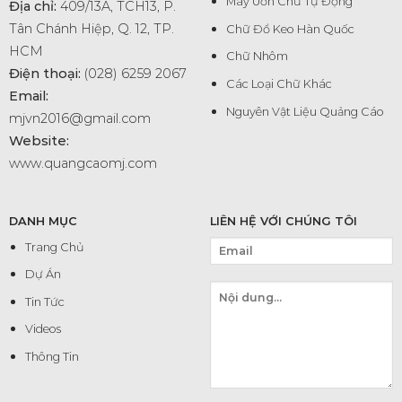
Máy Uốn Chữ Tự Động
Địa chỉ:
409/13A, TCH13, P.
Tân Chánh Hiệp, Q. 12, TP.
Chữ Đổ Keo Hàn Quốc
HCM
Chữ Nhôm
Điện thoại:
(028) 6259 2067
Các Loại Chữ Khác
Email:
Nguyên Vật Liệu Quảng Cáo
mjvn2016@gmail.com
Website:
www.quangcaomj.com
DANH MỤC
LIÊN HỆ VỚI CHÚNG TÔI
Trang Chủ
Dự Án
Tin Tức
Videos
Thông Tin