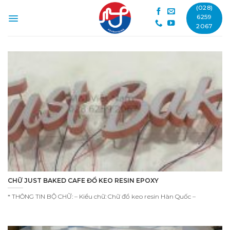
Skip
(028)
to
6259
2067
content
CHỮ JUST BAKED CAFE ĐỔ KEO RESIN EPOXY
* THÔNG TIN BỘ CHỮ: – Kiểu chữ: Chữ đổ keo resin Hàn Quốc –