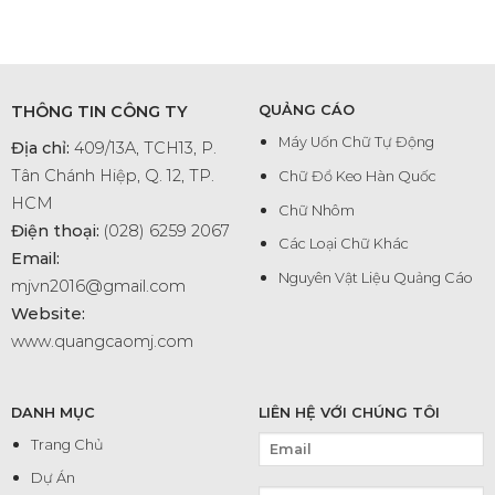
THÔNG TIN CÔNG TY
QUẢNG CÁO
Máy Uốn Chữ Tự Động
Địa chỉ:
409/13A, TCH13, P.
Tân Chánh Hiệp, Q. 12, TP.
Chữ Đổ Keo Hàn Quốc
HCM
Chữ Nhôm
Điện thoại:
(028) 6259 2067
Các Loại Chữ Khác
Email:
Nguyên Vật Liệu Quảng Cáo
mjvn2016@gmail.com
Website:
www.quangcaomj.com
DANH MỤC
LIÊN HỆ VỚI CHÚNG TÔI
Trang Chủ
Dự Án