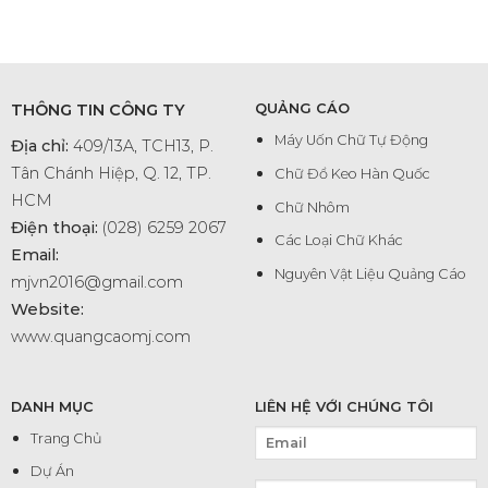
THÔNG TIN CÔNG TY
QUẢNG CÁO
Máy Uốn Chữ Tự Động
Địa chỉ:
409/13A, TCH13, P.
Tân Chánh Hiệp, Q. 12, TP.
Chữ Đổ Keo Hàn Quốc
HCM
Chữ Nhôm
Điện thoại:
(028) 6259 2067
Các Loại Chữ Khác
Email:
Nguyên Vật Liệu Quảng Cáo
mjvn2016@gmail.com
Website:
www.quangcaomj.com
DANH MỤC
LIÊN HỆ VỚI CHÚNG TÔI
Trang Chủ
Dự Án