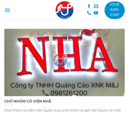
Skip
(028)
to
6259
2067
content
CHỮ NHÔM CÓ VIỀN NHÃ
Chữ nhôm có viền Hàn Quốc (hay chữ nhôm có gờ Hàn Quốc) là một