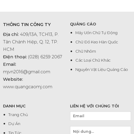
THÔNG TIN CÔNG TY
QUẢNG CÁO
Máy Uốn Chữ Tự Động
Địa chỉ:
409/13A, TCH13, P.
Tân Chánh Hiệp, Q. 12, TP.
Chữ Đổ Keo Hàn Quốc
HCM
Chữ Nhôm
Điện thoại:
(028) 6259 2067
Các Loại Chữ Khác
Email:
Nguyên Vật Liệu Quảng Cáo
mjvn2016@gmail.com
Website:
www.quangcaomj.com
DANH MỤC
LIÊN HỆ VỚI CHÚNG TÔI
Trang Chủ
Dự Án
Tin Tức